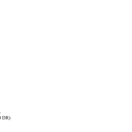
)
60 DR)