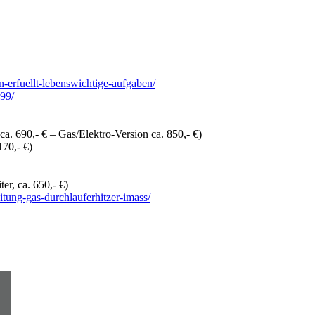
n-erfuellt-lebenswichtige-aufgaben/
299/
. 690,- € – Gas/Elektro-Version ca. 850,- €)
170,- €)
r, ca. 650,- €)
tung-gas-durchlauferhitzer-imass/