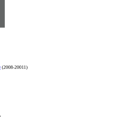
e
(2008-20011)
r