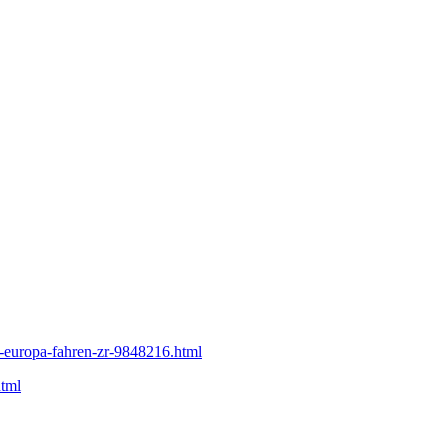
-europa-fahren-zr-9848216.html
html