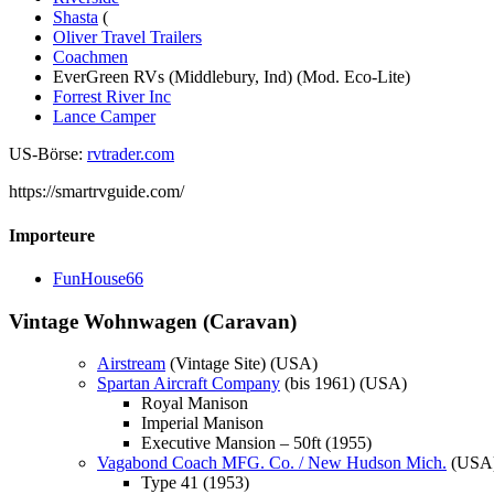
Shasta
(
Oliver Travel Trailers
Coachmen
EverGreen RVs (Middlebury, Ind) (Mod. Eco-Lite)
Forrest River Inc
Lance Camper
US-Börse:
rvtrader.com
https://smartrvguide.com/
Importeure
FunHouse66
Vintage Wohnwagen (Caravan)
Airstream
(Vintage Site) (USA)
Spartan Aircraft Company
(bis 1961) (USA)
Royal Manison
Imperial Manison
Executive Mansion – 50ft (1955)
Vagabond Coach MFG. Co. / New Hudson Mich.
(USA
Type 41 (1953)