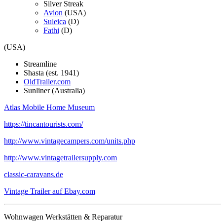
Silver Streak
Avion
(USA)
Suleica
(D)
Fathi
(D)
(USA)
Streamline
Shasta (est. 1941)
OldTrailer.com
Sunliner (Australia)
Atlas Mobile Home Museum
https://tincantourists.com/
http://www.vintagecampers.com/units.php
http://www.vintagetrailersupply.com
classic-caravans.de
Vintage Trailer auf Ebay.com
Wohnwagen Werkstätten & Reparatur