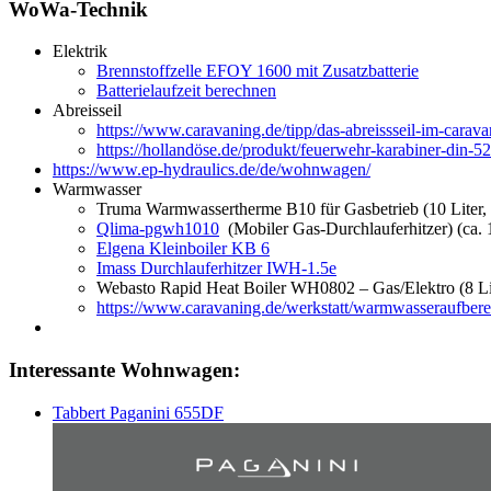
WoWa-Technik
Elektrik
Brennstoffzelle EFOY 1600 mit Zusatzbatterie
Batterielaufzeit berechnen
Abreisseil
https://www.caravaning.de/tipp/das-abreissseil-im-carava
https://hollandöse.de/produkt/feuerwehr-karabiner-din-5
https://www.ep-hydraulics.de/de/wohnwagen/
Warmwasser
Truma Warmwassertherme B10 für Gasbetrieb (10 Liter, ca
Qlima-pgwh1010
(Mobiler Gas-Durchlauferhitzer) (ca. 
Elgena Kleinboiler KB 6
Imass Durchlauferhitzer IWH-1.5e
Webasto Rapid Heat Boiler WH0802 – Gas/Elektro (8 Lite
https://www.caravaning.de/werkstatt/warmwasseraufberei
Interessante Wohnwagen:
Tabbert Paganini 655DF