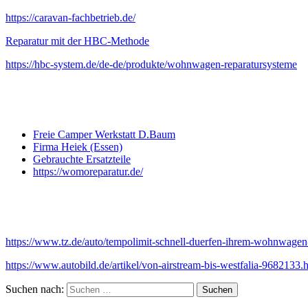
https://caravan-fachbetrieb.de/
Reparatur mit der HBC-Methode
https://hbc-system.de/de-de/produkte/wohnwagen-reparatursysteme
Freie Camper Werkstatt D.Baum
Firma Heiek (Essen)
Gebrauchte Ersatzteile
https://womoreparatur.de/
https://www.tz.de/auto/tempolimit-schnell-duerfen-ihrem-wohnwagen
https://www.autobild.de/artikel/von-airstream-bis-westfalia-9682133.
Suchen nach: